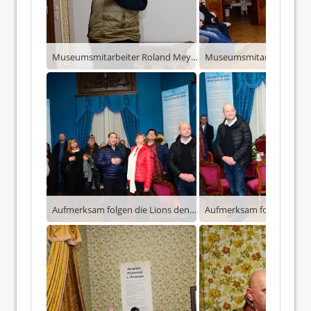
Museumsmitarbeiter Roland Meyer wusste viel Interessantes zum Fürstenhaus zu berichten.
Aufmerksam folgen die Lions den Ausführungen – hier im Blauen Salon.