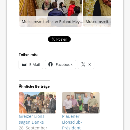
Museumsmitarbeiter Roland Meyer (l.) wusste viel Interessantes zum Fürstenhaus zu berichten.
Teilen mit:
E-Mail
Facebook
X
Ähnliche Beiträge
Greizer Lions
Plauener
sagen Danke
Lionsclub-
28. September
Präsident