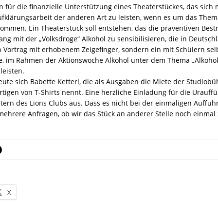
 für die finanzielle Unterstützung eines Theaterstückes, das sic
fklärungsarbeit der anderen Art zu leisten, wenn es um das Thema 
ommen. Ein Theaterstück soll entstehen, das die präventiven Best
g mit der „Volksdroge“ Alkohol zu sensibilisieren, die in Deutschl
ortrag mit erhobenem Zeigefinger, sondern ein mit Schülern selbs
ee, im Rahmen der Aktionswoche Alkohol unter dem Thema „Alkohol?
leisten.
eute sich Babette Ketterl, die als Ausgaben die Miete der Studiobü
tigen von T-Shirts nennt. Eine herzliche Einladung für die Urauff
etern des Lions Clubs aus. Dass es nicht bei der einmaligen Auffüh
s mehrere Anfragen, ob wir das Stück an anderer Stelle noch einmal
X