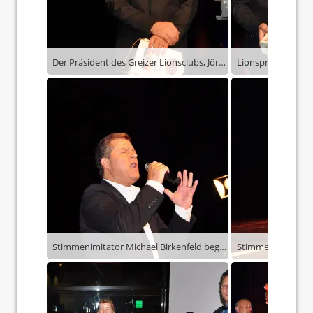
Der Präsident des Greizer Lionsclubs, Jörg Hierold.
Stimmenimitator Michael Birkenfeld begeisterte eine Stunde lang das Publikum – hier als Peter Alexander.