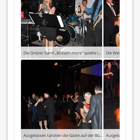
Die Greizer Band „Bossa’n more“ spielte im Foyer der Vogtlandhalle Greiz.
Ausgelassen tanzten die Gäste auf der Bühne der Vogtlandhalle Greiz.