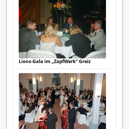
Lions-Gala im „ZapfWerk“ Greiz