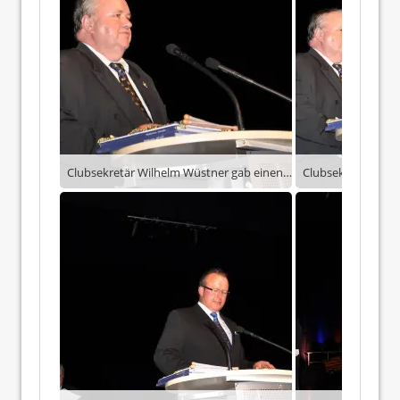
Clubsekretär Wilhelm Wüstner gab einen Rückblick über das vergangene Jahr.