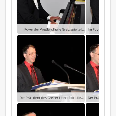
Im Foyer der Vogtlandhalle Greiz spielte Johannes Reiher auf dem Klavier
Der Präsident des Greizer Lionsclubs, Jörg Hierold sprach zur Begrüßung.