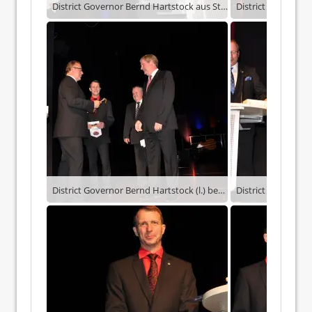
District Governor Bernd Hartstock aus Stendal bei seinem Grußwort zur Greizer Lions Gala 2014.
District Governor Bernd Hartstock (l.) bedankt sich bei v.l. Jörg Hierold, Wilhelm Wüstner und Dr. Frank Schlegel für die Einladung.